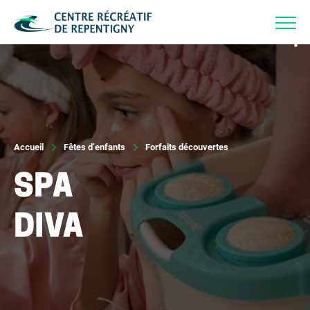
Accueil
Actualités
Événements
À propos
Partenaires
Nous joindre
Accueil
Fêtes d’enfants
Forfaits découvertes
SPA
DIVA